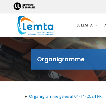
LE LEMTA
Organigramme
►
Organigramme général 01-11-2024 FR