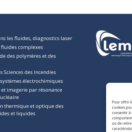
s les fluides, diagnostics laser
 fluides complexes
ide des polymères et des
s Sciences des Incendies
 systèmes électrochimiques
 et imagerie par résonance
ucléaire
Pour offrir 
on thermique et optique des
cookies pou
ides et liquides
consentir à
comportement
ou de retire
caractéristi