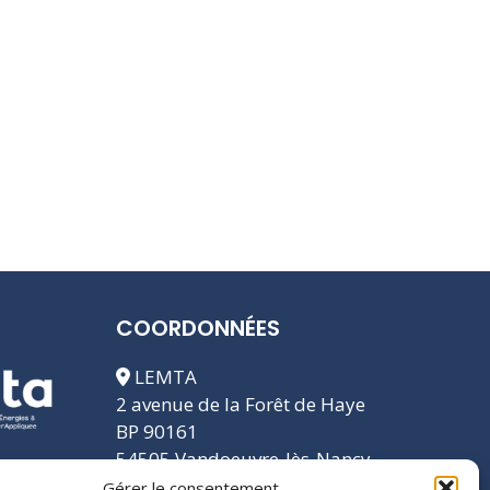
COORDONNÉES
LEMTA
2 avenue de la Forêt de Haye
BP 90161
54505 Vandoeuvre-lès-Nancy
cedex
Gérer le consentement