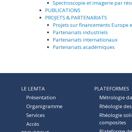
Spectroscopie et imagerie par ré
PUBLICATIONS
PROJETS & PARTENARIATS
Projets sur financements Europe e
Partenariats industriels
Partenariats internationaux
Partenariats académiques
LE LEMTA
PLATEFORMES
Présentation
Métrologie dan
Organigramme
Rhéologie des
Services
Rhéologie sol
composites
Accès
Plateforme de