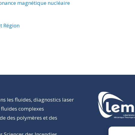
sonance magnétique nucléaire
t Région
s les fluides, diagnostics laser
 fluides complexes
ide des polymères et des
s Sciences des Incendies