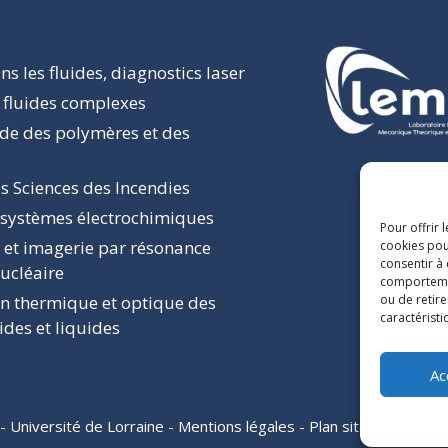
s les fluides, diagnostics laser
 fluides complexes
ide des polymères et des
s Sciences des Incendies
 systèmes électrochimiques
Pour offrir 
 et imagerie par résonance
cookies pou
consentir à
ucléaire
comportement
ou de retire
on thermique et optique des
caractéristi
ides et liquides
Ac
 -
Université de Lorraine
-
Mentions légales
-
Plan site
-
Déclaratio