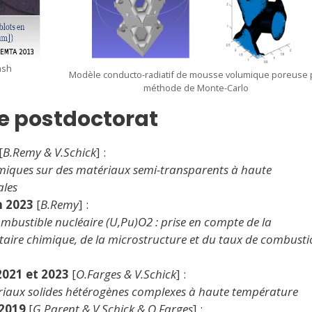
ash
Modèle conducto-radiatif de mousse volumique poreuse 
méthode de Monte-Carlo
e postdoctorat
[
B.Remy & V.Schick
] :
rmiques sur des matériaux semi-transparents à haute
ales
n 2023
[
B.Remy
] :
bustible nucléaire (U,Pu)O2 : prise en compte de la
aire chimique, de la microstructure et du taux de combust
2021 et 2023
[
O.Farges & V.Schick
] :
ériaux solides hétérogènes complexes à haute température
 2019
[
G.Parent & V.Schick
& O.Farges
] :