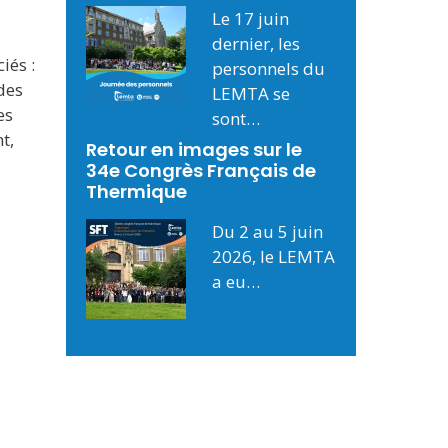
Le 17 juin
dernier, les
iés :
personnels du
des
LEMTA se
es
sont…
t,
Retour en images sur le
34e Congrès Français de
Thermique
Du 2 au 5 juin
2026, le LEMTA
a eu…