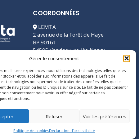
COORDONNÉES
LEMTA
2 avenue de la Forêt de Haye
BP 90161
54505 Vandoeuvre-lès-Nancy
cedex
Gérer le consentement
les meilleures expériences, nous utilisons des technologies telles que les
r stocker et/ou accéder aux informations des appareils. Le fait de
 ces technologies nous permettra de traiter des données telles que le
 de navigation ou les ID uniques sur ce site. Le fait de ne pas consentir
r son consentement peut avoir un effet négatif sur certaines
ques et fonctions.
cepter
Refuser
Voir les préférences
Politique de cookies
Déclaration d’accessibilité
n d'accessibilité