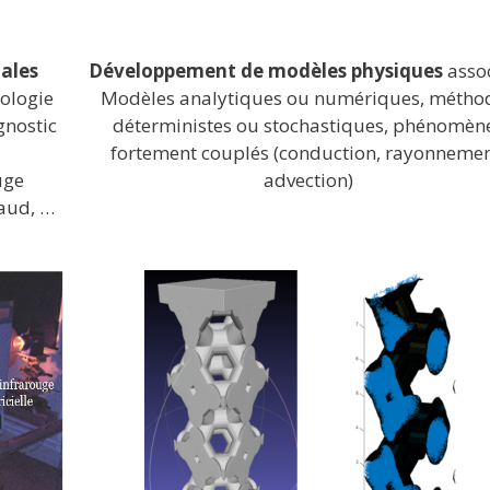
ales
Développement de modèles physiques
assoc
ologie
Modèles analytiques ou numériques, métho
gnostic
déterministes ou stochastiques, phénomèn
fortement couplés (conduction, rayonnemen
uge
advection)
haud, …