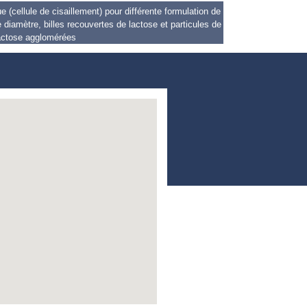
(cellule de cisaillement) pour différente formulation de
 diamètre, billes recouvertes de lactose et particules de
actose agglomérées