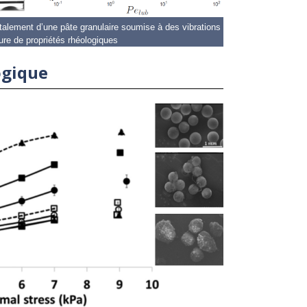
’étalement d’une pâte granulaire soumise à des vibrations
ure de propriétés rhéologiques
ogique