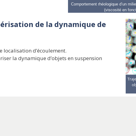
Comportement rhéologique d’un milieu 
(viscosité en fonc
érisation de la dynamique de
 localisation d’écoulement.
tériser la dynamique d’objets en suspension
Traj
ob