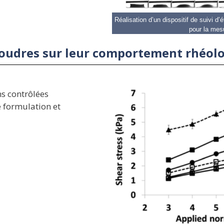
Réalisation d’un dispositif de suivi d
pour la mes
 poudres sur leur comportement rhéol
s contrôlées
e formulation et