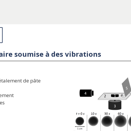
ire soumise à des vibrations
’étalement de pâte
lement
es