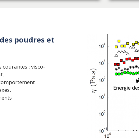
 des poudres et
courantes : visco-
nt, …
e comportement
exes.
ments