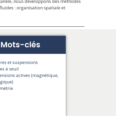
arallèle, nous développons des méthodes
uides : organisation spatiale et
Mots-clés
res et suspensions
es à seuil
ensions actives (magnétique,
ogique)
métrie