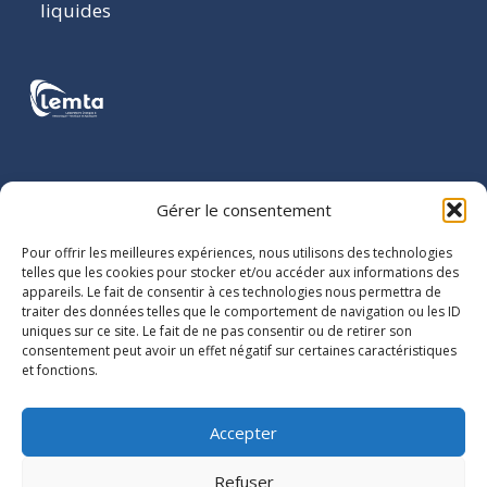
liquides
COORDONNÉES
Gérer le consentement
LEMTA
Pour offrir les meilleures expériences, nous utilisons des technologies
2 avenue de
telles que les cookies pour stocker et/ou accéder aux informations des
appareils. Le fait de consentir à ces technologies nous permettra de
la Forêt de
traiter des données telles que le comportement de navigation ou les ID
Haye
uniques sur ce site. Le fait de ne pas consentir ou de retirer son
BP 90161
consentement peut avoir un effet négatif sur certaines caractéristiques
et fonctions.
54505
Vandoeuvre-
lès-Nancy
Accepter
cedex
Refuser