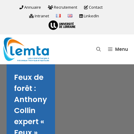
Aller
Annuaire
Recrutement
Contact
au
Intranet
LinkedIn
contenu
Menu
Feux de
forêt :
Anthony
Collin
expert «
Feux »