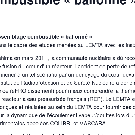
ssemblage combustible « ballonné »
, dans le cadre des études menées au LEMTA avec les in
hima en mars 2011, la communauté nucléaire a dû recons
e fusion du cœur d’un réacteur. L’accident de perte de r
it mener à un tel scénario par un denoyage du cœur devan
Institut de Radioprotection et de Sûreté Nucléaire a donc
 de reFROIdissement) pour mieux comprendre la therm
réacteur à eau pressurisée français (REP). Le LEMTA es
conçues et réalisées au sein du LEMTA pour fournir des 
r la dynamique de l’écoulement vapeur/gouttes lors d’
érimentales appelées COLIBRI et MASCARA.