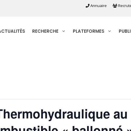
Annuaire
Recrut
ACTUALITÉS
RECHERCHE
PLATEFORMES
PUBL
 Thermohydraulique au 
mbustible « ballonné 