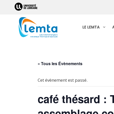
Aller
au
contenu
LE LEMTA
« Tous les Évènements
Cet évènement est passé.
café thésard :
assemblage co