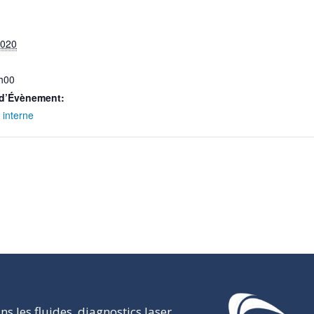
2020
h00
 d’Évènement:
interne
s les fluides, diagnostics laser