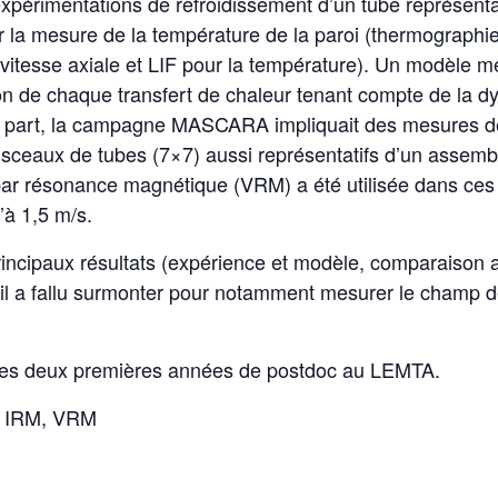
xpérimentations de refroidissement d’un tube représenta
r la mesure de la température de la paroi (thermographie 
t vitesse axiale et LIF pour la température). Un modèl
ion de chaque transfert de chaleur tenant compte de la 
e part, la campagne MASCARA impliquait des mesures de
sceaux de tubes (7×7) aussi représentatifs d’un assemb
par résonance magnétique (VRM) a été utilisée dans ces
’à 1,5 m/s.
 principaux résultats (expérience et modèle, comparaiso
’il a fallu surmonter pour notamment mesurer le champ d
e mes deux premières années de postdoc au LEMTA.
F, IRM, VRM