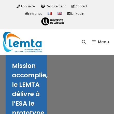
Aller
Annuaire
Recrutement
Contact
au
Intranet
LinkedIn
contenu
Menu
Mission
accomplie,
le LEMTA
délivre à
l’ESA le
prototype