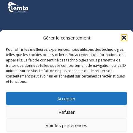
COORDONNÉES
Gérer le consentement
LEMTA
Pour offrir les meilleures expériences, nous utilisons des technologies
2 avenue de
telles que les cookies pour stocker et/ou accéder aux informations des
appareils. Le fait de consentir à ces technologies nous permettra de
la Forêt de
traiter des données telles que le comportement de navigation ou les ID
Haye
uniques sur ce site. Le fait de ne pas consentir ou de retirer son
BP 90161
consentement peut avoir un effet négatif sur certaines caractéristiques
et fonctions.
54505
Vandoeuvre-
lès-Nancy
Accepter
cedex
Refuser
Voir les préférences
LEMTA © 2026 -
Université de Lorraine
-
Mentions légales
-