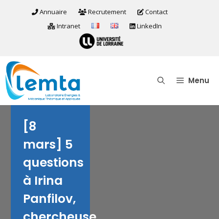
Aller
Annuaire
Recrutement
Contact
au
Intranet
LinkedIn
contenu
Menu
[8
mars] 5
questions
à Irina
Panfilov,
chercheuse