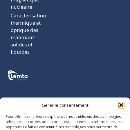
nucléaire
Caractérisation
thermique et
optique des
matériaux
solides et
liquides
COORDONNÉES
Gérer le consentement
LEMTA
Pour offrir les meilleures expériences, nous utilisons des technologies
2 avenue de
telles que les cookies pour stocker et/ou accéder aux informations des
appareils. Le fait de consentir à ces technologies nous permettra de
la Forêt de