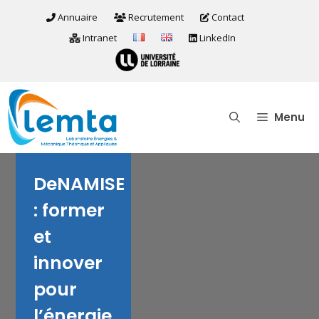
Aller
Annuaire
Recrutement
Contact
au
Intranet
LinkedIn
contenu
Menu
DeNAMISE
: former
et
innover
pour
l’énergie